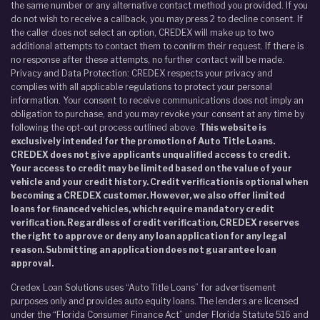
the same number or any alternative contact method you provided. If you
do not wish to receive a callback, you may press 2 to decline consent. If
the caller does not select an option, CREDEX will make up to two
additional attempts to contact them to confirm their request. If there is
no response after these attempts, no further contact will be made.
Privacy and Data Protection: CREDEX respects your privacy and
complies with all applicable regulations to protect your personal
information. Your consent to receive communications does not imply an
obligation to purchase, and you may revoke your consent at any time by
following the opt-out process outlined above.
This website is
exclusively intended for the promotion of Auto Title Loans.
CREDEX does not give applicants unqualified access to credit.
Your access to credit may be limited based on the value of your
vehicle and your credit history. Credit verification is optional when
becoming a CREDEX customer. However, we also offer limited
loans for financed vehicles, which require mandatory credit
verification. Regardless of credit verification, CREDEX reserves
the right to approve or deny any loan application for any legal
reason. Submitting an application does not guarantee loan
approval.
Credex Loan Solutions uses “Auto Title Loans” for advertisement
purposes only and provides auto equity loans. The lenders are licensed
under the “Florida Consumer Finance Act” under Florida Statute 516 and