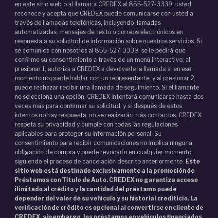
en este sitio web o al llamar a CREDEX al 855-527-3339, usted
reconoce y acepta que CREDEX puede comunicarse con usted a
través de llamadas telefónicas, incluyendo llamadas
automatizadas, mensajes de texto o correos electrónicos en
respuesta a su solicitud de información sobre nuestros servicios. Si
se comunica con nosotros al 855-527-3339, se le pedirá que
confirme su consentimiento a través de un menú interactivo; al
presionar 1, autoriza a CREDEX a devolverle la llamada si en ese
momento no puede hablar con un representante, y al presionar 2,
puede rechazar recibir una llamada de seguimiento. Si el llamante
no selecciona una opción, CREDEX intentará comunicarse hasta dos
veces más para confirmar su solicitud, y si después de estos
intentos no hay respuesta, no se realizarán más contactos. CREDEX
respeta su privacidad y cumple con todas las regulaciones
aplicables para proteger su información personal. Su
consentimiento para recibir comunicaciones no implica ninguna
obligación de compra y puede revocarlo en cualquier momento
siguiendo el proceso de cancelación descrito anteriormente.
Este
sitio web está destinado exclusivamente a la promoción de
Préstamos con Título de Auto. CREDEX no garantiza acceso
ilimitado al crédito y la cantidad del préstamo puede
depender del valor de su vehículo y su historial crediticio. La
verificación de crédito es opcional al convertirse en cliente de
CREDEX, sin embargo, los préstamos en vehículos financiados