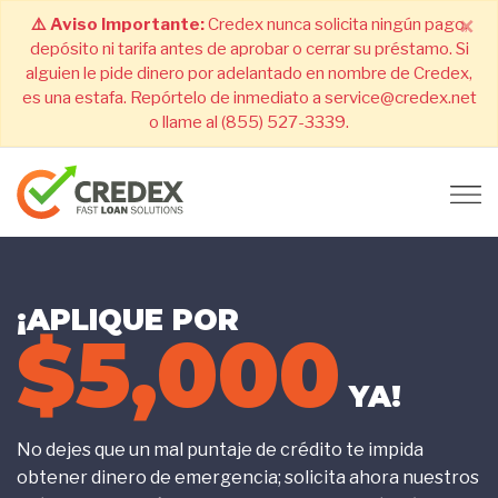
×
⚠️ Aviso Importante:
Credex nunca solicita ningún pago,
depósito ni tarifa antes de aprobar o cerrar su préstamo. Si
alguien le pide dinero por adelantado en nombre de Credex,
es una estafa. Repórtelo de inmediato a service@credex.net
o llame al (855) 527-3339.
¡APLIQUE POR
$5,000
YA!
No dejes que un mal puntaje de crédito te impida
obtener dinero de emergencia; solicita ahora nuestros